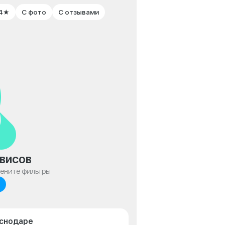
 4★
С фото
С отзывами
висов
мените фильтры
аснодаре