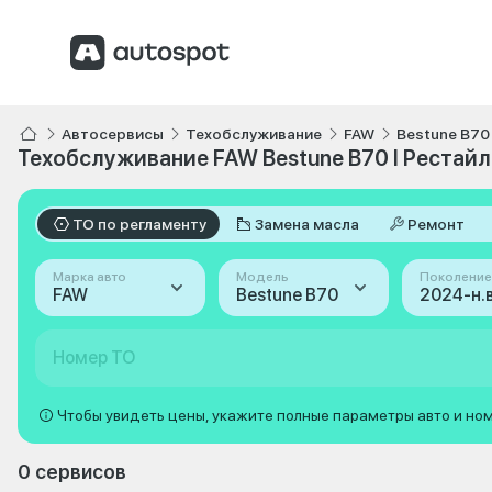
Автосервисы
Техобслуживание
FAW
Bestune B70
Техобслуживание FAW Bestune B70 I Рестайли
ТО по регламенту
Замена масла
Ремонт
Марка авто
Модель
Поколение
FAW
Bestune B70
Номер ТО
Чтобы увидеть цены, укажите полные параметры авто и но
0 сервисов