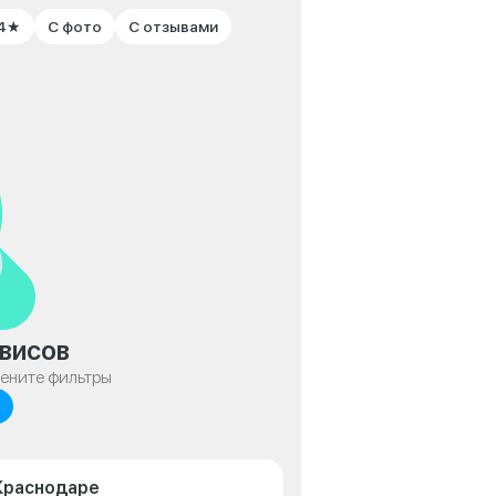
 4★
С фото
С отзывами
висов
мените фильтры
 Краснодаре