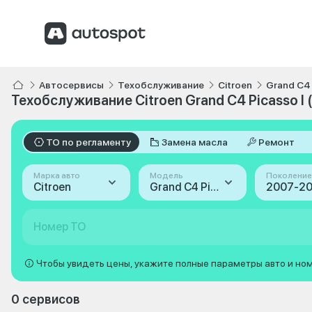
Автосервисы
Техобслуживание
Citroen
Grand C4
Техобслуживание Citroen Grand C4 Picasso I
ТО по регламенту
Замена масла
Ремонт
Марка авто
Модель
Поколение
Citroen
Grand C4 Picasso
2007-201
Номер ТО
Чтобы увидеть цены, укажите полные параметры авто и но
0 сервисов