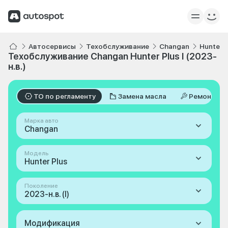
Автосервисы
Техобслуживание
Changan
Hunter P
Техобслуживание Changan Hunter Plus I (2023-
н.в.)
ТО по регламенту
Замена масла
Ремонт
Марка авто
Changan
Модель
Hunter Plus
Поколение
2023-н.в. (I)
Модификация