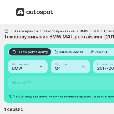
Автосервисы
Техобслуживание
BMW
M4
I, ре
Техобслуживание BMW M4 I, рестайлинг (20
ТО по регламенту
Замена масла
Ремонт
Марка авто
Модель
Поколение
BMW
M4
Номер ТО
Чтобы увидеть цены, укажите полные параметры авто и но
1 сервис