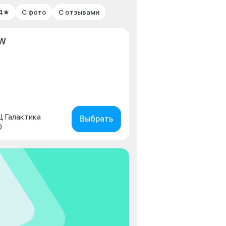
 4★
С фото
С отзывами
MW
ТЦ Галактика
Выбрать
0