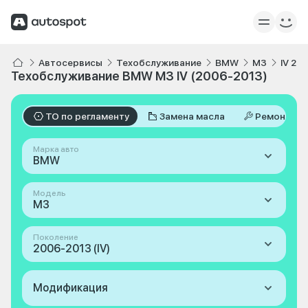
Автосервисы
Техобслуживание
BMW
M3
IV 20
Техобслуживание BMW M3 IV (2006-2013)
ТО по регламенту
Замена масла
Ремонт
Марка авто
BMW
Модель
M3
Поколение
2006-2013 (IV)
Модификация