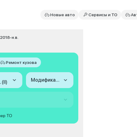
Новые авто
Сервисы и ТО
Ав
I 2018-н.в.
Ремонт кузова
Модификация
(II)
мер ТО