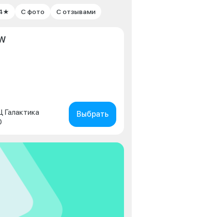
 4★
С фото
С отзывами
MW
ТЦ Галактика
Выбрать
0