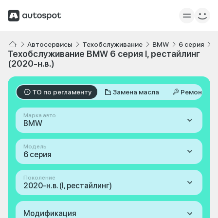
Автосервисы
Техобслуживание
BMW
6 серия
I
Техобслуживание BMW 6 серия I, рестайлинг
(2020-н.в.)
ТО по регламенту
Замена масла
Ремонт
Марка авто
BMW
Модель
6 серия
Поколение
2020-н.в. (I, рестайлинг)
Модификация