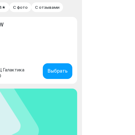
 4★
С фото
С отзывами
MW
ТЦ Галактика
Выбрать
0