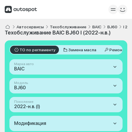
Автосервисы
Техобслуживание
BAIC
BJ60
I 20
Техобслуживание BAIC BJ60 I (2022-н.в.)
ТО по регламенту
Замена масла
Ремонт
Марка авто
BAIC
Модель
BJ60
Поколение
2022-н.в. (I)
Модификация