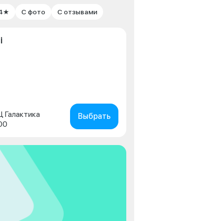
 4★
С фото
С отзывами
i
ТЦ Галактика
Выбрать
00