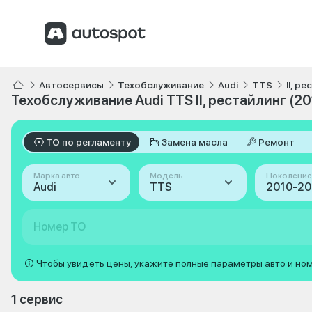
Автосервисы
Техобслуживание
Audi
TTS
II, р
Техобслуживание Audi TTS II, рестайлинг (2
ТО по регламенту
Замена масла
Ремонт
Марка авто
Модель
Поколение
Audi
TTS
Номер ТО
Чтобы увидеть цены, укажите полные параметры авто и но
1 сервис