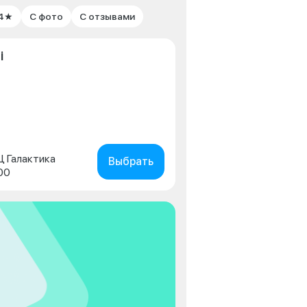
 4★
С фото
С отзывами
i
ТЦ Галактика
Выбрать
00