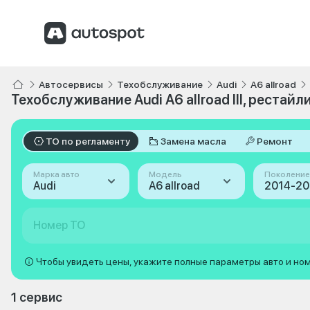
Автосервисы
Техобслуживание
Audi
A6 allroad
Техобслуживание Audi A6 allroad III, рестайл
ТО по регламенту
Замена масла
Ремонт
Марка авто
Модель
Поколение
Audi
A6 allroad
Номер ТО
Чтобы увидеть цены, укажите полные параметры авто и но
1 сервис