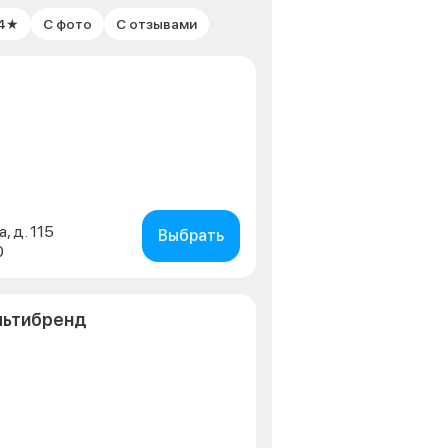
 4★
С фото
С отзывами
, д. 115
Выбрать
0
льтибренд