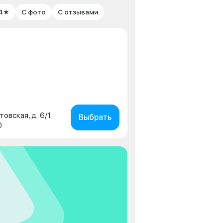
 4★
С фото
С отзывами
товская, д. 6/1
Выбрать
0