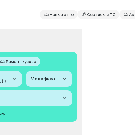
Новые авто
Сервисы и ТО
Ав
Ремонт кузова
Модификация
 (I)
угу