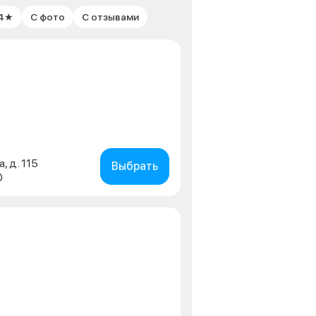
 4★
С фото
С отзывами
, д. 115
Выбрать
0