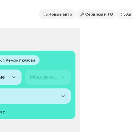
Новые авто
Сервисы и ТО
Ав
Ремонт кузова
ие
Модификация
угу