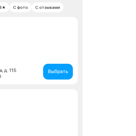
 4★
С фото
С отзывами
, д. 115
Выбрать
0