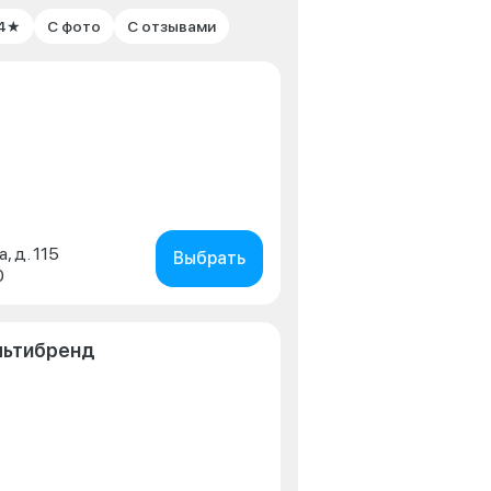
 4★
С фото
С отзывами
, д. 115
Выбрать
0
льтибренд