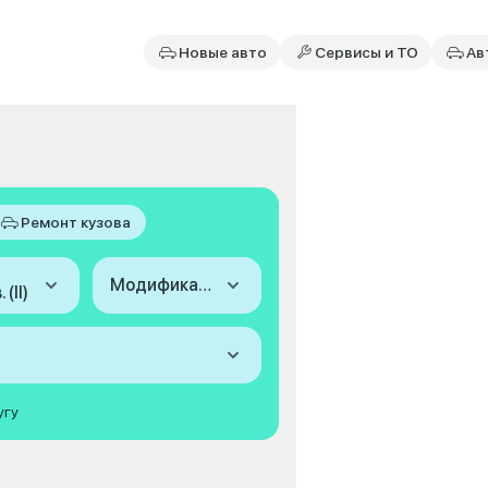
Новые авто
Сервисы и ТО
Ав
Ремонт кузова
Модификация
(II)
угу