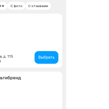
 4★
С фото
С отзывами
, д. 115
Выбрать
0
льтибренд