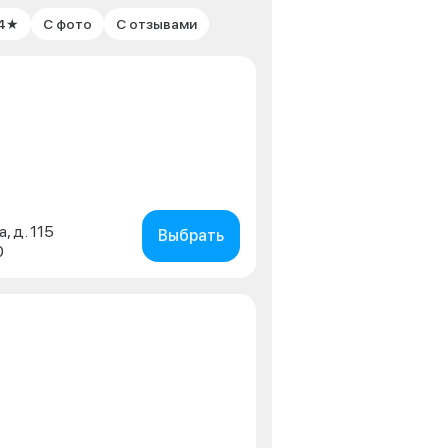
 4★
С фото
С отзывами
, д. 115
Выбрать
0