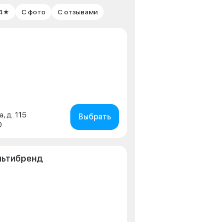
 4★
С фото
С отзывами
, д. 115
Выбрать
0
льтибренд