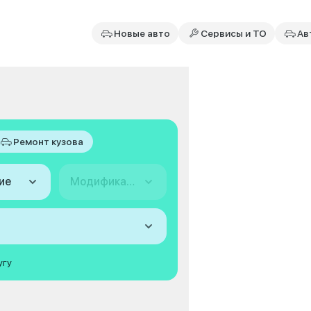
Новые авто
Сервисы и ТО
Ав
Ремонт кузова
ие
Модификация
угу