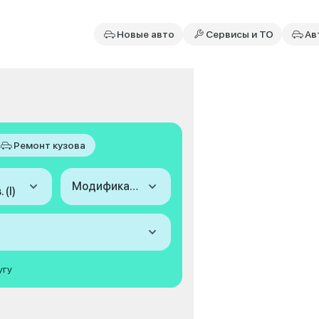
Новые авто
Сервисы и ТО
Ав
Ремонт кузова
Модификация
 (I)
угу