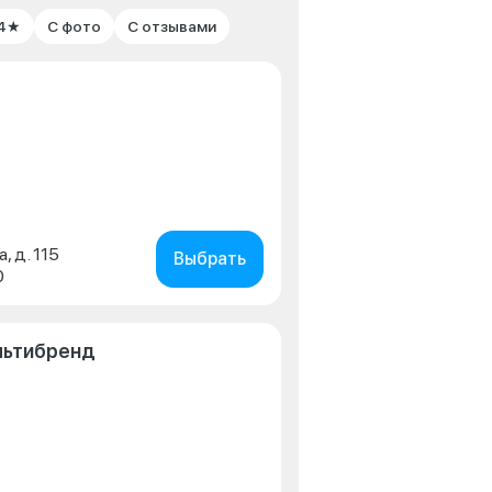
 4★
С фото
С отзывами
, д. 115
Выбрать
0
льтибренд