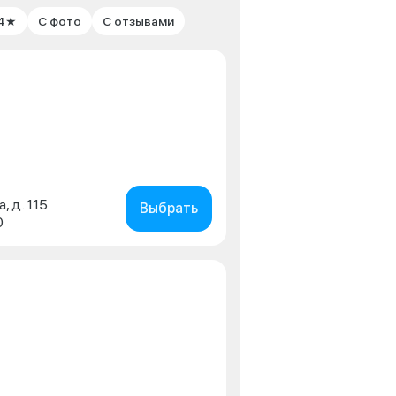
 4★
С фото
С отзывами
, д. 115
Выбрать
0