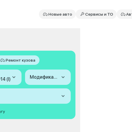
Новые авто
Сервисы и ТО
Ав
Ремонт кузова
Модификация
4 (I)
угу