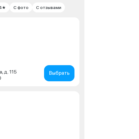
 4★
С фото
С отзывами
, д. 115
Выбрать
0