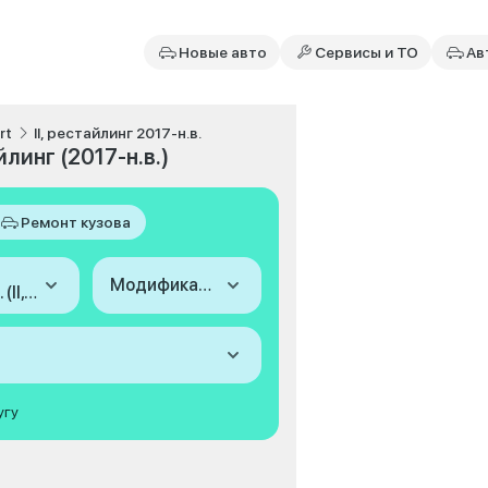
Новые авто
Сервисы и ТО
Ав
rt
II, рестайлинг 2017-н.в.
йлинг (2017-н.в.)
Ремонт кузова
Модификация
2017-н.в. (II, рестайлинг)
угу