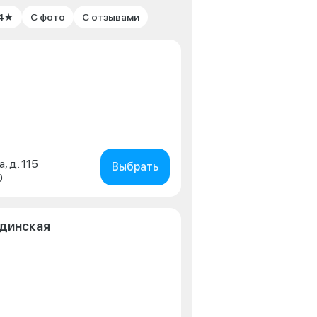
 4★
С фото
С отзывами
, д. 115
Выбрать
0
одинская