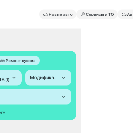
Новые авто
Сервисы и ТО
Ав
Ремонт кузова
Модификация
8 (I)
угу