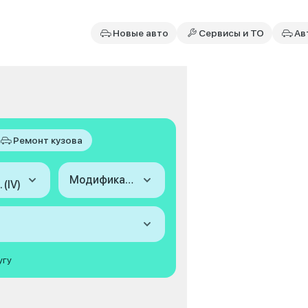
Новые авто
Сервисы и ТО
Ав
Ремонт кузова
Модификация
 (IV)
угу