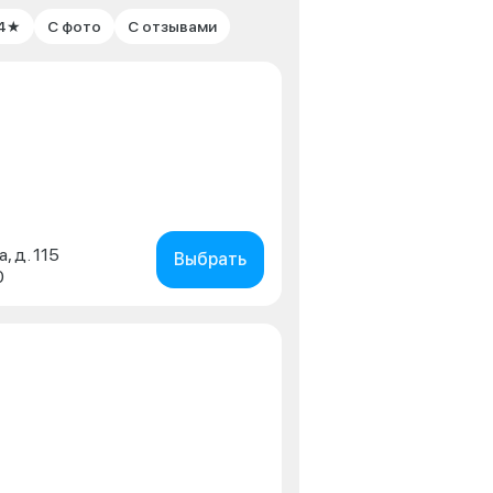
 4★
С фото
С отзывами
, д. 115
Выбрать
0