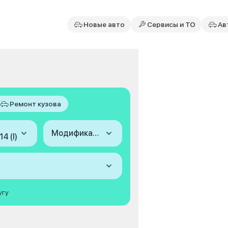
Новые авто
Сервисы и ТО
Ав
Ремонт кузова
Модификация
4 (I)
угу