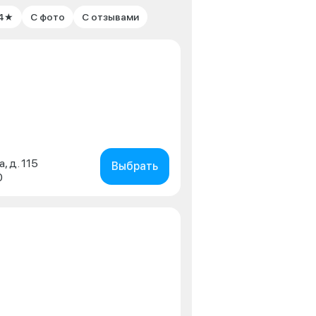
 4★
С фото
С отзывами
, д. 115
Выбрать
0