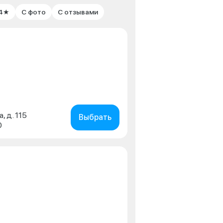
 4★
С фото
С отзывами
, д. 115
Выбрать
0