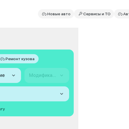
Новые авто
Сервисы и ТО
Ав
Ремонт кузова
ие
Модификация
угу