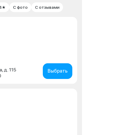
 4★
С фото
С отзывами
, д. 115
Выбрать
0