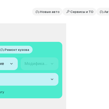
Новые авто
Сервисы и ТО
Ав
Ремонт кузова
ие
Модификация
угу