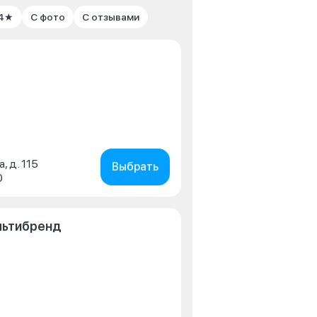
 4★
С фото
С отзывами
, д. 115
Выбрать
0
льтибренд