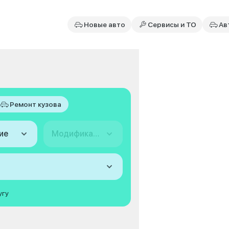
Новые авто
Сервисы и ТО
Ав
Ремонт кузова
ие
Модификация
угу