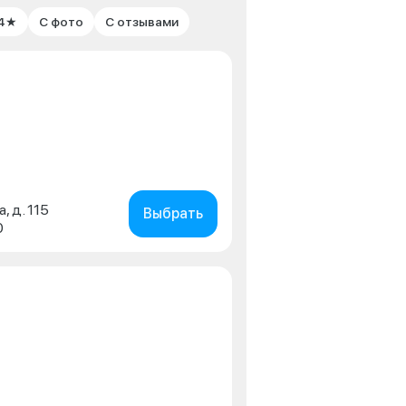
 4★
С фото
С отзывами
, д. 115
Выбрать
0