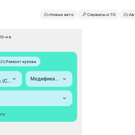
Новые авто
Сервисы и ТО
Ав
0-н.в.
Ремонт кузова
Модификация
2020-н.в. (C8)
угу