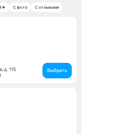
 4★
С фото
С отзывами
, д. 115
Выбрать
0