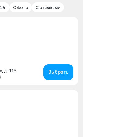
 4★
С фото
С отзывами
, д. 115
Выбрать
0