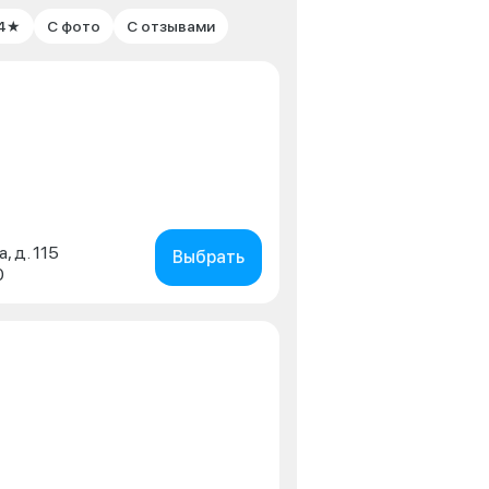
 4★
С фото
С отзывами
, д. 115
Выбрать
0