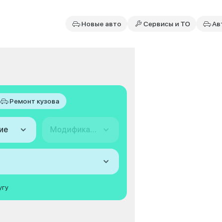
Новые авто
Сервисы и ТО
Ав
Ремонт кузова
ие
Модификация
угу