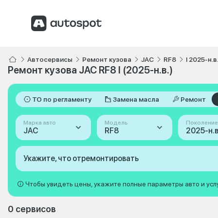
Автосервисы
Ремонт кузова
JAC
RF8
I 2025-н.в
Ремонт кузова JAC RF8 I (2025-н.в.)
ТО по регламенту
Замена масла
Ремонт
Марка авто
Модель
Поколение
JAC
RF8
2025-н.в.
Укажите, что отремонтировать
Чтобы увидеть цены, укажите полные параметры авто и усл
0 сервисов