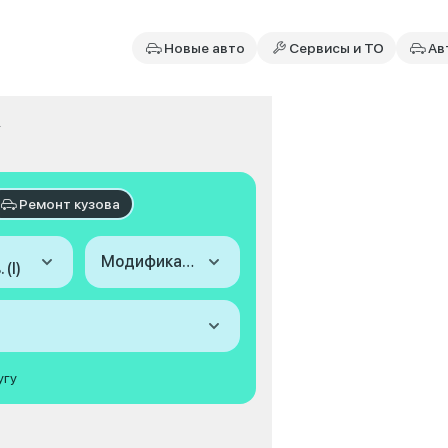
Новые авто
Сервисы и ТО
Ав
.
Ремонт кузова
Модификация
 (I)
угу