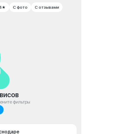
 4★
С фото
С отзывами
висов
мените фильтры
аснодаре