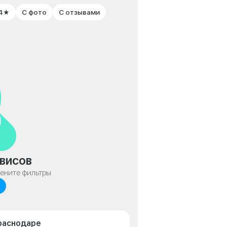
 4★
С фото
С отзывами
висов
мените фильтры
Краснодаре