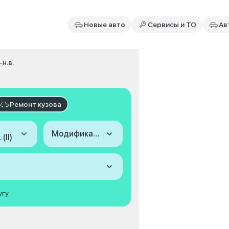
Новые авто
Сервисы и ТО
Ав
-н.в.
Ремонт кузова
Модификация
(II)
угу