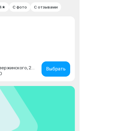
 4★
С фото
С отзывами
г. Краснодар, ул. имени Дзержинского, 231/2
Выбрать
0