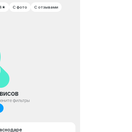
 4★
С фото
С отзывами
висов
мените фильтры
раснодаре