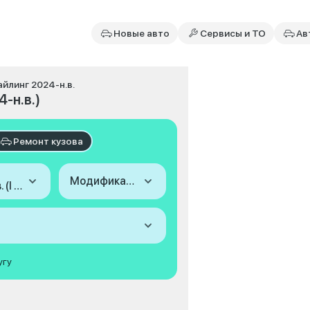
Новые авто
Сервисы и ТО
Ав
айлинг 2024-н.в.
4-н.в.)
Ремонт кузова
Модификация
2024-н.в. (I Рестайлинг)
угу