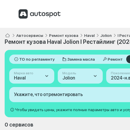
Автосервисы
Ремонт кузова
Haval
Jolion
I Рест
Ремонт кузова Haval Jolion I Рестайлинг (202
ТО по регламенту
Замена масла
Ремонт
Марка авто
Модель
Поколение
Haval
Jolion
Укажите, что отремонтировать
Чтобы увидеть цены, укажите полные параметры авто и усл
0 сервисов