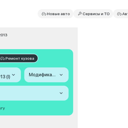
Новые авто
Сервисы и ТО
Ав
2013
Ремонт кузова
Модификация
3 (I)
угу