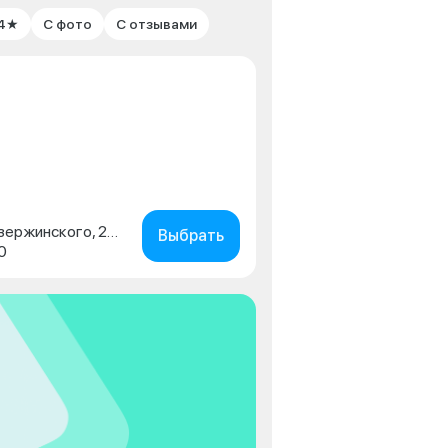
 4★
С фото
С отзывами
г. Краснодар, ул. имени Дзержинского, 231/2
Выбрать
0