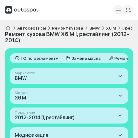
Автосервисы
Ремонт кузова
BMW
X6 M
I, рест
Ремонт кузова BMW X6 M I, рестайлинг (2012-
2014)
ТО по регламенту
Замена масла
Ремонт
Марка авто
BMW
Модель
X6 M
Поколение
2012-2014 (I, рестайлинг)
Модификация