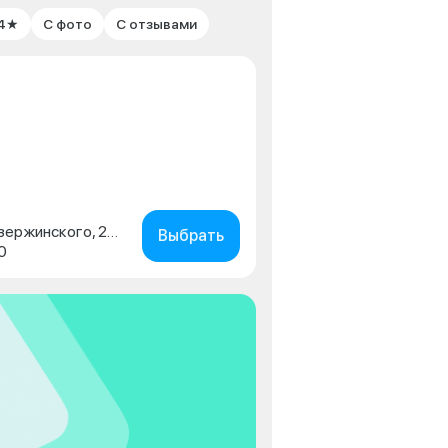
 4★
С фото
С отзывами
г. Краснодар, ул. имени Дзержинского, 231/2
Выбрать
0